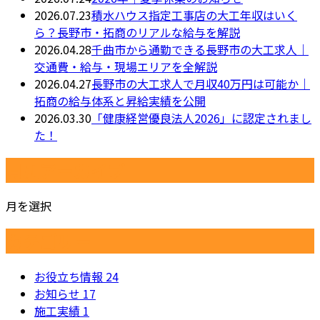
2026.07.23
積水ハウス指定工事店の大工年収はいく
ら？長野市・拓商のリアルな給与を解説
2026.04.28
千曲市から通勤できる長野市の大工求人｜
交通費・給与・現場エリアを全解説
2026.04.27
長野市の大工求人で月収40万円は可能か｜
拓商の給与体系と昇給実績を公開
2026.03.30
「健康経営優良法人2026」に認定されまし
た！
月別アーカイブ
月を選択
カテゴリー
お役立ち情報
24
お知らせ
17
施工実績
1