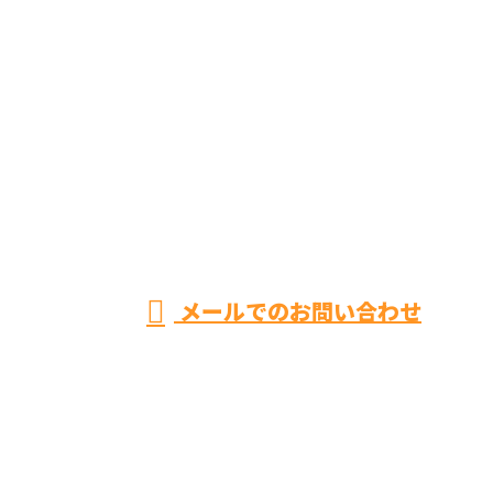
CONTACT
お電話でのお問い合わせ
026-221-4777
大工工事を
はじめ建築
受付／7：00～17：00 ※営業電話お断り
メールでのお問い合わせ
工事なら千曲市・長野市などに対応の株
式会社拓商におまかせ
ホーム